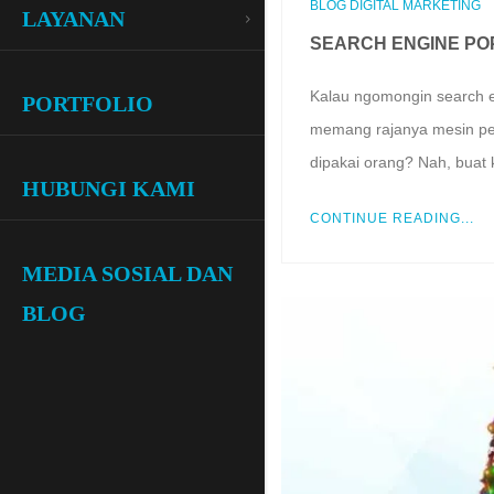
BLOG DIGITAL MARKETING
LAYANAN
SEARCH ENGINE POP
Kalau ngomongin search e
PORTFOLIO
memang rajanya mesin penc
dipakai orang? Nah, buat
HUBUNGI KAMI
CONTINUE READING...
MEDIA SOSIAL DAN
BLOG