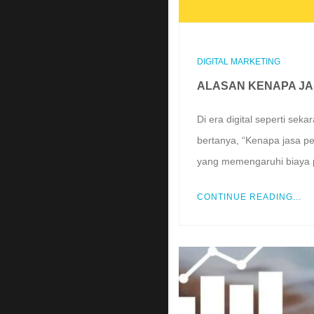
DIGITAL MARKETING
ALASAN KENAPA JA
Di era digital seperti se
bertanya, “Kenapa jasa p
yang memengaruhi biaya 
CONTINUE READING...