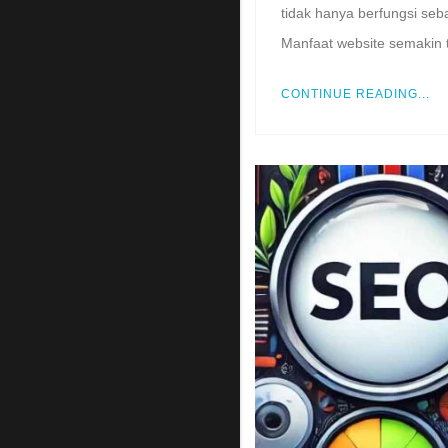
tidak hanya berfungsi seb
Manfaat website semakin t
CONTINUE READING...