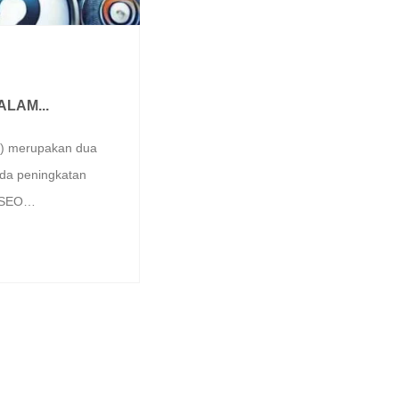
LAM...
O) merupakan dua
ada peningkatan
. SEO…